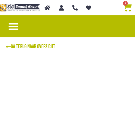
0
Speciale gelegenheid
Chocolade & BonBons
GA TERUG NAAR OVERZICHT