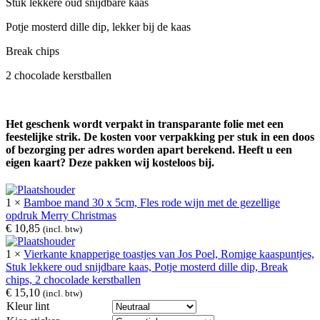
Stuk lekkere oud snijdbare kaas
Potje mosterd dille dip, lekker bij de kaas
Break chips
2 chocolade kerstballen
Het geschenk wordt verpakt in transparante folie met een
feestelijke strik. De kosten voor verpakking per stuk in een doos
of bezorging per adres worden apart berekend. Heeft u een
eigen kaart? Deze pakken wij kosteloos bij.
1 ×
Bamboe mand 30 x 5cm, Fles rode wijn met de gezellige
opdruk Merry Christmas
€
10,85
(incl. btw)
1 ×
Vierkante knapperige toastjes van Jos Poel, Romige kaaspuntjes,
Stuk lekkere oud snijdbare kaas, Potje mosterd dille dip, Break
chips, 2 chocolade kerstballen
€
15,10
(incl. btw)
Kleur lint