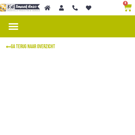
0
Speciale gelegenheid
Chocolade & BonBons
GA TERUG NAAR OVERZICHT