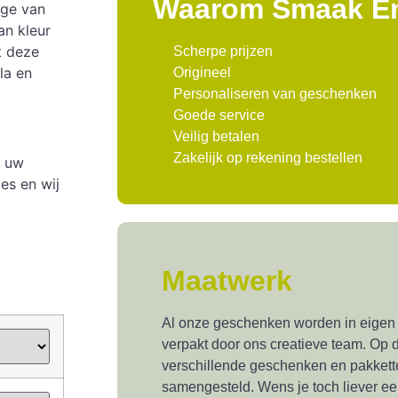
Waarom Smaak E
nge van
an kleur
t deze
Scherpe prijzen
la en
Origineel
Personaliseren van geschenken
Goede service
Veilig betalen
Zakelijk op rekening bestellen
d uw
es en wij
Maatwerk
Al onze geschenken worden in eigen
verpakt door ons creatieve team. Op d
verschillende geschenken en pakkette
samengesteld. Wens je toch liever e