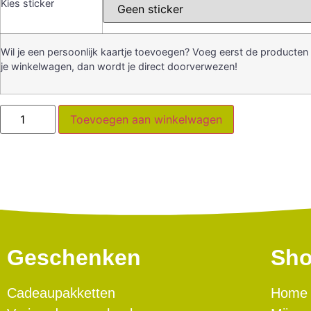
Kies sticker
Wil je een persoonlijk kaartje toevoegen? Voeg eerst de producten
je winkelwagen, dan wordt je direct doorverwezen!
Toevoegen aan winkelwagen
Geschenken
Sh
Cadeaupakketten
Home