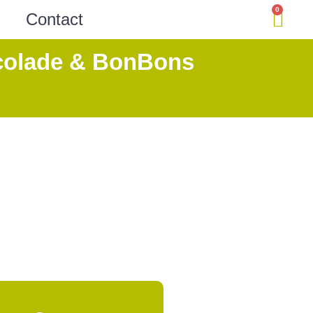
0
Contact
olade & BonBons