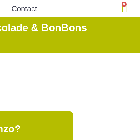
0
Contact
olade & BonBons
nzo?