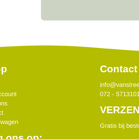
op
Contact
info@vanstree
ccount
072 - 571310
ons
VERZE
ct
lwagen
Gratis bij bes
g ons op: