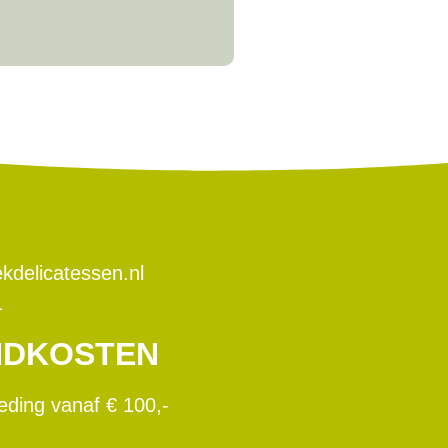
kdelicatessen.nl
1
NDKOSTEN
teding vanaf € 100,-