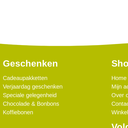
Geschenken
Sh
Cadeaupakketten
Home
Verjaardag geschenken
Mijn a
Speciale gelegenheid
Over 
Chocolade & Bonbons
Conta
Koffiebonen
Winke
Vol