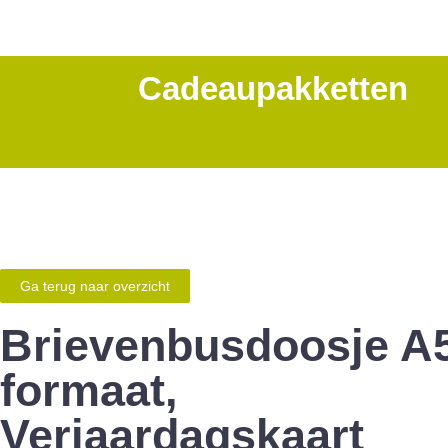
Cadeaupakketten
Ga terug naar overzicht
Brievenbusdoosje A
formaat,
Verjaardagskaart